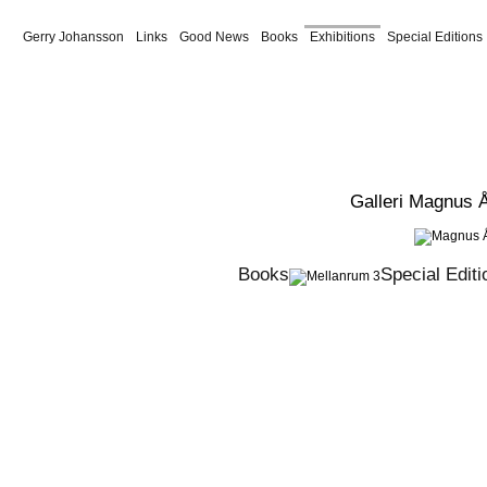
Gerry Johansson
Links
Good News
Books
Exhibitions
Special Editions
Kunsthalle Rostock 2018
Ibasho Gal, Antwerpen 2025
Via Saterna
Konsthal
2025
Höganäs Museum 2022
LandskronaFoto 2022
Magnus Åklundh
MiCa
2007
Foundation ICO 2019
Malmö Konsthall 1992
Hallands Konstmuseum 
2013
Moderna Museet 2003
GUN Allt 2013
GUN Tokyo 2009
GUN Ulan Bat
1992
Fotografernas Förbund
Malmö Konsthall 2014
Galleri Magnus 
Books
Special Editi